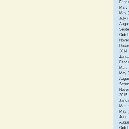
Febru
March
May (
July (
Augus
Septe
Octob
Novem
Decem
2014
Janua
Febru
March
May (
Augus
Septe
Novem
2015
Janua
March
May (
June 
Augus
Octob