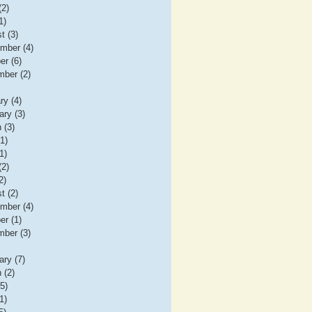
(2)
1)
t (3)
mber (4)
er (6)
ber (2)
ry (4)
ary (3)
 (3)
(1)
1)
(2)
2)
t (2)
mber (4)
er (1)
ber (3)
ary (7)
 (2)
(5)
1)