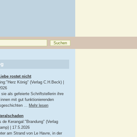
og
Liebe rostet nicht
King:"Herz König" (Verlag C.H.Beck)
|
2026
sie als gefeierte Schriftstellerin ihre
:innen mit gut funktionierenden
sgeschichten ...
Mehr lesen
teralschaden
s de Kerangal:"Brandung" (Verlag
kamp)
|
17.5.2026
oter am Strand von Le Havre, in der