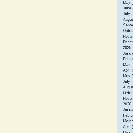
May (
June 
July (
Augus
Septe
Octob
Novem
Decem
2025
Janua
Febru
March
April 
May (
July (
Augus
Octob
Novem
2026
Janua
Febru
March
April 
May (