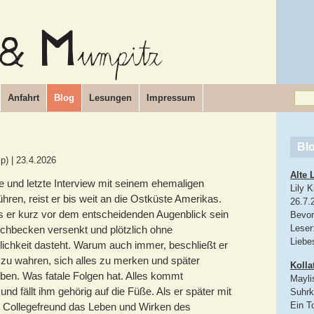
Anfahrt
Blog
Lesungen
Impressum
Bl
p)
|
23.4.2026
Alte 
 und letzte Interview mit seinem ehemaligen
Lily 
ühren, reist er bis weit an die Ostküste Amerikas.
26.7.
 er kurz vor dem entscheidenden Augenblick sein
Bevor 
Leser
hbecken versenkt und plötzlich ohne
Liebe
chkeit dasteht. Warum auch immer, beschließt er
 zu wahren, sich alles zu merken und später
Kolla
ben. Was fatale Folgen hat. Alles kommt
Mayli
nd fällt ihm gehörig auf die Füße. Als er später mit
Suhr
Ein T
 Collegefreund das Leben und Wirken des