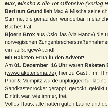
Max, Mischa & die Tet-Offensive (Verlag 
Bertram Grund
lieh Max & Mischa seine ch
Stimme, die genau den wunderbar, melanch
Buches traf.
Bjoern Brox
aus Oslo, las (via Handy) die 
norwegischen Zungenbrecherstraßennahmen 
ein außergewAbend!
Mit Raketen Erna in den Advent
!
Am
01. Dezember
,
16 Uhr
waren
Raketen 
(www.raketenerna.de)
hier zu Gast . Im "Hi
Prior & Mumpitz wurde unplugged für kleine
Sandkastenrocker gerappt, gerockt, gefolkt 
Eintritt war, wie immer, frei.
Volles Haus, alle hatten guten Laune und d