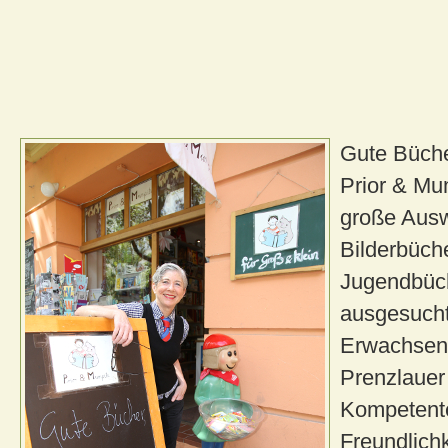
Gute Büche
Prior & Mum
große Ausw
Bilderbüche
Jugendbüc
ausgesuchte
Erwachsene
Prenzlauer 
Kompetent
Freundlich