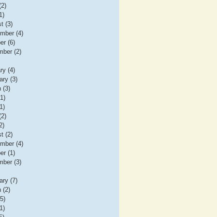
(2)
1)
t (3)
mber (4)
er (6)
ber (2)
ry (4)
ary (3)
 (3)
(1)
1)
(2)
2)
t (2)
mber (4)
er (1)
ber (3)
ary (7)
 (2)
(5)
1)