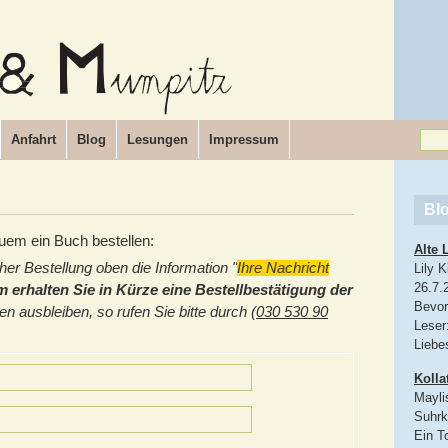
Anfahrt
Blog
Lesungen
Impressum
Bl
uem ein Buch bestellen:
Alte 
cher Bestellung oben die Information "
Ihre Nachricht
Lily 
26.7.
erhalten Sie in Kürze eine Bestellbestätigung der
Bevor 
en ausbleiben, so rufen Sie bitte durch (
030 530 90
Leser
Liebe
Kolla
Mayli
Suhr
Ein T