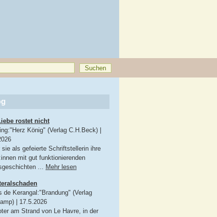
og
Liebe rostet nicht
King:"Herz König" (Verlag C.H.Beck)
|
2026
sie als gefeierte Schriftstellerin ihre
:innen mit gut funktionierenden
sgeschichten ...
Mehr lesen
teralschaden
s de Kerangal:"Brandung" (Verlag
kamp)
|
17.5.2026
oter am Strand von Le Havre, in der