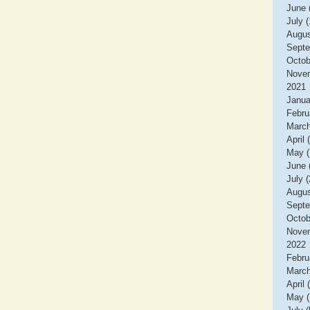
June 
July (
Augus
Septe
Octob
Novem
2021
Janua
Febru
March
April 
May (
June 
July (
Augus
Septe
Octob
Novem
2022
Febru
March
April 
May (