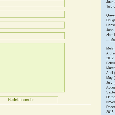
Jacke
Telef
Quee
Dougl
Hanse
John, 
zieml
...
Me
Mehr 
Archi
2012
Febru
March
April 
May (
July (
Augus
Septe
Octob
Novem
Decem
2013