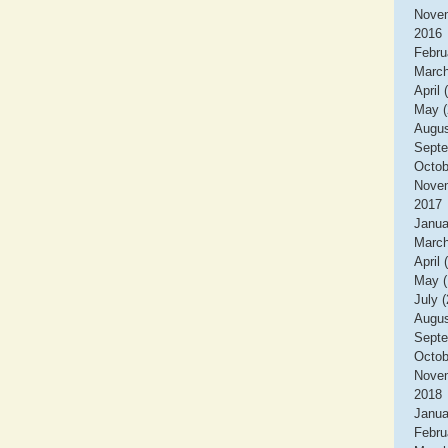
Novem
2016
Febru
March
April 
May (
Augus
Septe
Octob
Novem
2017
Janua
March
April 
May (
July (
Augus
Septe
Octob
Novem
2018
Janua
Febru