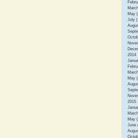
Febru
March
May (
July (
Augus
Septe
Octob
Novem
Decem
2014
Janua
Febru
March
May (
Augus
Septe
Novem
2015
Janua
March
May (
June 
Augus
Octob