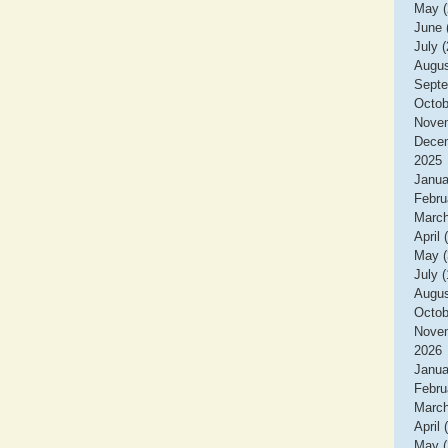
May (
June 
July (
Augus
Septe
Octob
Novem
Decem
2025
Janua
Febru
March
April 
May (
July (
Augus
Octob
Novem
2026
Janua
Febru
March
April 
May (