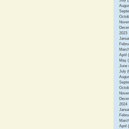
July (
Augus
Septe
Octob
Novem
Decem
2023
Janua
Febru
March
April 
May (
June 
July (
Augus
Septe
Octob
Novem
Decem
2024
Janua
Febru
March
April 