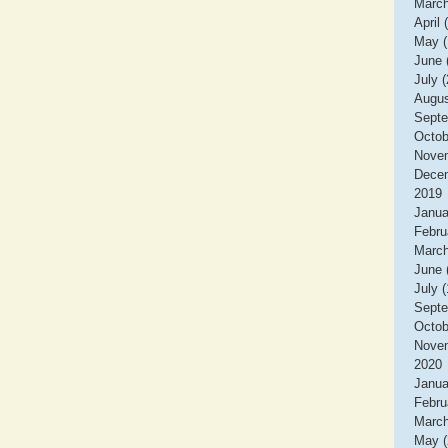
March
April 
May (
June 
July (
Augus
Septe
Octob
Novem
Decem
2019
Janua
Febru
March
June 
July (
Septe
Octob
Novem
2020
Janua
Febru
March
May (