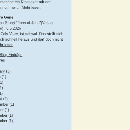
ntasche ein Kinoticket mit der
onnummer ...
Mehr lesen
re Gene
as Stuart:"John of John"(Verlag
r)
|
6.5.2026
Cals Vater, ist schwul. Das stellt sich
ich schnell heraus und darf doch nicht
hr lesen
Blog-Einträge
ves
ary (3)
 (1)
(1)
1)
1)
t (2)
mber (1)
er (1)
ber (1)
ber (1)