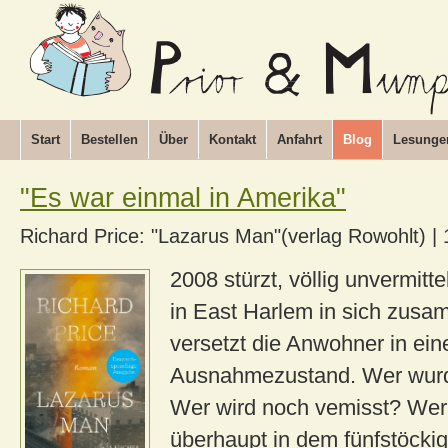
Start
Bestellen
Über
Kontakt
Anfahrt
Blog
Lesunge
"Es war einmal in Amerika"
Richard Price: "Lazarus Man"(verlag Rowohlt)
|
2008 stürzt, völlig unvermitte
in East Harlem in sich zus
versetzt die Anwohner in ein
Ausnahmezustand. Wer wur
Wer wird noch vemisst? We
überhaupt in dem fünfstöcki